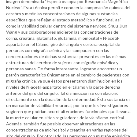
imagen denominada “Espectroscopia por Resonancia Magnética
Nuclear”. Esta técnica permite conocer la composición química del
cerebro y medir las concentraciones de algunas sustancias
específicas que reflejan el estado metabólico y funcional, así
como la viabilidad celular dentro del sistema nervioso. Shuu-Jiun
Wang y sus colaboradores midieron las concentraciones de
colina, creatina, glutamato, glutamina, mioinositol y N-acetil-
aspartato en el tálamo, giro del cíngulo y corteza occipital de
personas con migraña crónica y las compararon con las
concentraciones de dichas sustancias presentes en las mismas
estructuras del cerebro de sujetos con migraña episódica y
personas sanas. De forma interesante, lograron encontrar un
patrón característico únicamente en el cerebro de pacientes con
migraña crónica, ya que éstos presentaron disminución en los
niveles de N-acetil-aspartato en el tálamo y la parte derecha
anterior del giro del cíngulo. Tal disminución se correlacionó
directamente con la duración de la enfermedad. Ésta sustancia es
un marcador de viabilidad neuronal, por lo que los investigadores
sugieren que podrían ocurrir alteraciones funcionales que llevan a
la muerte celular en sitios reguladores de la vía tálamo-cortical.
Además, también fue posible observar alteraciones en las
concentraciones de mioinositol y creatina en varias regiones del
giro del cíngulo. Por otro lado, las personas con migraña episódica