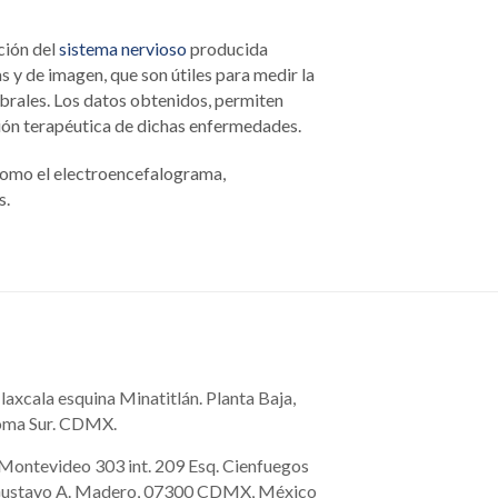
ción del
sistema nervioso
producida
s y de imagen, que son útiles para medir la
ebrales. Los datos obtenidos, permiten
ción terapéutica de dichas enfermedades.
 como el electroencefalograma,
s.
Tlaxcala esquina Minatitlán. Planta Baja,
 Roma Sur. CDMX.
Montevideo 303 int. 209 Esq. Cienfuegos
l, Gustavo A. Madero, 07300 CDMX, México